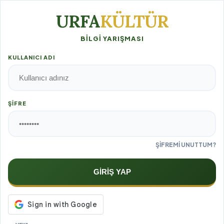
URFA
KÜLTÜR
BILGI YARIŞMASI
KULLANICI ADI
ŞIFRE
ŞİFREMİ UNUTTUM?
GİRİŞ YAP